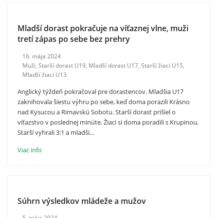
Mladší dorast pokračuje na víťaznej vlne, muži
tretí zápas po sebe bez prehry
16. mája 2024
Muži
,
Starší dorast U19
,
Mladší dorast U17
,
Starší žiaci U15
,
Mladší žiaci U13
Anglický týždeň pokračoval pre dorastencov. Mladšia U17
zaknihovala šiestu výhru po sebe, keď doma porazili Krásno
nad Kysucou a Rimavskú Sobotu. Starší dorast prišiel o
víťazstvo v poslednej minúte. Žiaci si doma poradili s Krupinou,
Starší vyhrali 3:1 a mladší…
Viac info
Súhrn výsledkov mládeže a mužov
5. mája 2024