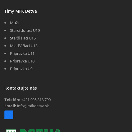
Tímy MFK Detva
Muži
Starší dorast U19
Starší žiaci U15
Mladší žiaci U13
Prípravka U11
Prípravka U10
Prípravka U9
Kontaktujte nás
Telefón:
+421 905 318 790
Email:
info@mfkdetva.sk
F
a
c
e