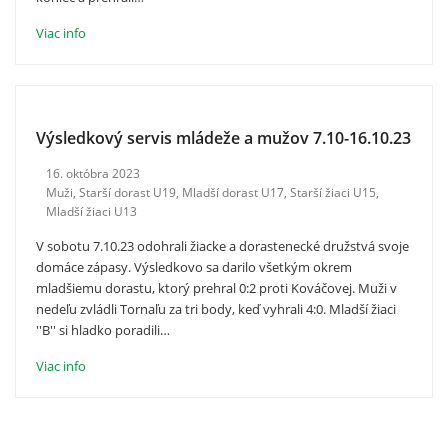
Viac info
Výsledkový servis mládeže a mužov 7.10-16.10.23
16. októbra 2023
Muži
,
Starší dorast U19
,
Mladší dorast U17
,
Starší žiaci U15
,
Mladší žiaci U13
V sobotu 7.10.23 odohrali žiacke a dorastenecké družstvá svoje
domáce zápasy. Výsledkovo sa darilo všetkým okrem
mladšiemu dorastu, ktorý prehral 0:2 proti Kováčovej. Muži v
nedeľu zvládli Tornaľu za tri body, keď vyhrali 4:0. Mladší žiaci
''B'' si hladko poradili…
Viac info