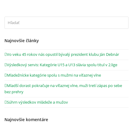
Hľadať
Odosl
Najnovšie články
Vo veku 45 rokov nás opustil bývalý prezident klubu Ján Debnár
Výsledkový servis: Kategórie U15 a U13 slávia spolu titul v 2.lige
Mladežnícke kategórie spolu s mužmi na víťaznej vlne
Mladší dorast pokračuje na víťaznej vlne, muži tretí zápas po sebe
bez prehry
Súhrn výsledkov mládeže a mužov
Najnovšie komentáre