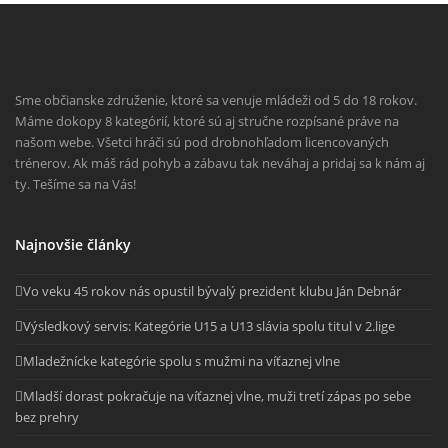
Sme občianske združenie, ktoré sa venuje mládeži od 5 do 18 rokov.
Máme dokopy 8 kategórií, ktoré sú aj stručne rozpísané práve na
našom webe. Všetci hráči sú pod drobnohľadom licencovaných
trénerov. Ak máš rád pohyb a zábavu tak neváhaj a pridaj sa k nám aj
ty. Tešíme sa na Vás!
Najnovšie články
Vo veku 45 rokov nás opustil bývalý prezident klubu Ján Debnár
Výsledkový servis: Kategórie U15 a U13 slávia spolu titul v 2.lige
Mladežnícke kategórie spolu s mužmi na víťaznej vlne
Mladší dorast pokračuje na víťaznej vlne, muži tretí zápas po sebe
bez prehry