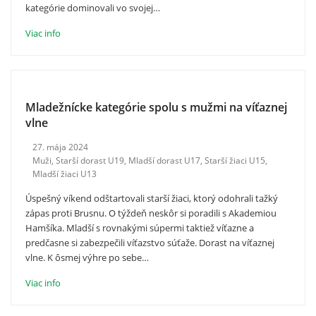
kategórie dominovali vo svojej…
Viac info
Mladežnícke kategórie spolu s mužmi na víťaznej
vlne
27. mája 2024
Muži
,
Starší dorast U19
,
Mladší dorast U17
,
Starší žiaci U15
,
Mladší žiaci U13
Úspešný víkend odštartovali starší žiaci, ktorý odohrali tažký
zápas proti Brusnu. O týždeň neskôr si poradili s Akademiou
Hamšíka. Mladší s rovnakými súpermi taktiež víťazne a
predčasne si zabezpečili víťazstvo súťaže. Dorast na víťaznej
vlne. K ôsmej výhre po sebe…
Viac info