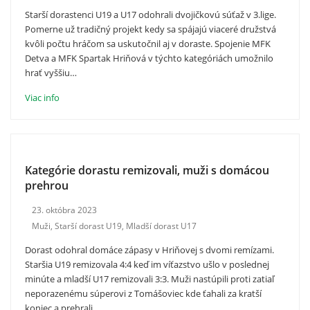
Starší dorastenci U19 a U17 odohrali dvojičkovú súťaž v 3.lige.
Pomerne už tradičný projekt kedy sa spájajú viaceré družstvá
kvôli počtu hráčom sa uskutočnil aj v doraste. Spojenie MFK
Detva a MFK Spartak Hriňová v týchto kategóriách umožnilo
hrať vyššiu…
Viac info
Kategórie dorastu remizovali, muži s domácou
prehrou
23. októbra 2023
Muži
,
Starší dorast U19
,
Mladší dorast U17
Dorast odohral domáce zápasy v Hriňovej s dvomi remízami.
Staršia U19 remizovala 4:4 keď im víťazstvo ušlo v poslednej
minúte a mladší U17 remizovali 3:3. Muži nastúpili proti zatiaľ
neporazenému súperovi z Tomášoviec kde ťahali za kratší
koniec a prehrali…