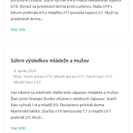
0:16. Dorast sa predstavil doma proti Lučencu. Naša U19 s
lídrom prehrala 0:5 a mladšia U17 porazila súpera 2:1. Muži sa
predstavili doma…
Viac info
Súhrn výsledkov mládeže a mužov
8. apríla 2024
Muži
,
Starší dorast U19
,
Mladší dorast U17
,
Starší žiaci U15
,
Mladší žiaci U13
Cez víkend sa odohralo ďalšie kolo zápasov mládeže a mužov.
Žiaci proti Oranjes Zvolen víťazne v obidvoch zápasov. Starší
žiaci vyhrali 1:4 a mladší 0:5. Dorastenci prívitali doma
Martinské béčko. Staršia U19 remizovala 1:1 a mladší U17
prehrali 2:5. Muži…
Viac info