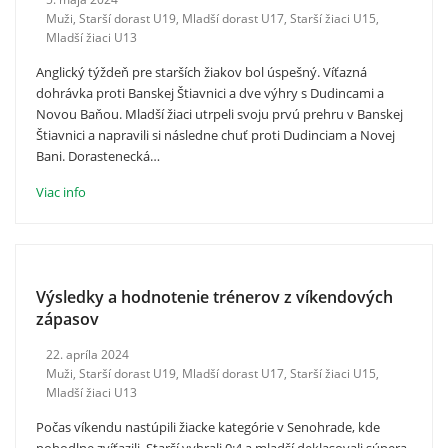
Muži
,
Starší dorast U19
,
Mladší dorast U17
,
Starší žiaci U15
,
Mladší žiaci U13
Anglický týždeň pre starších žiakov bol úspešný. Víťazná
dohrávka proti Banskej Štiavnici a dve výhry s Dudincami a
Novou Baňou. Mladší žiaci utrpeli svoju prvú prehru v Banskej
Štiavnici a napravili si následne chuť proti Dudinciam a Novej
Bani. Dorastenecká…
Viac info
Výsledky a hodnotenie trénerov z víkendových
zápasov
22. apríla 2024
Muži
,
Starší dorast U19
,
Mladší dorast U17
,
Starší žiaci U15
,
Mladší žiaci U13
Počas víkendu nastúpili žiacke kategórie v Senohrade, kde
pohodlne zvíťazili. Starší vyhrali 0:4 a mladší deklasovali súpera