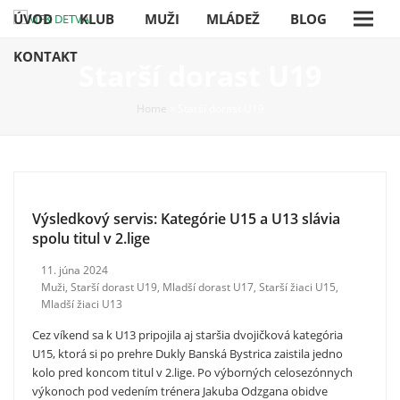
ÚVOD
KLUB
MUŽI
MLÁDEŽ
BLOG
KONTAKT
Starší dorast U19
Home
»
Starší dorast U19
Výsledkový servis: Kategórie U15 a U13 slávia
spolu titul v 2.lige
11. júna 2024
Muži
,
Starší dorast U19
,
Mladší dorast U17
,
Starší žiaci U15
,
Mladší žiaci U13
Cez víkend sa k U13 pripojila aj staršia dvojičková kategória
U15, ktorá si po prehre Dukly Banská Bystrica zaistila jedno
kolo pred koncom titul v 2.lige. Po výborných celosezónnych
výkonoch pod vedením trénera Jakuba Odzgana obidve