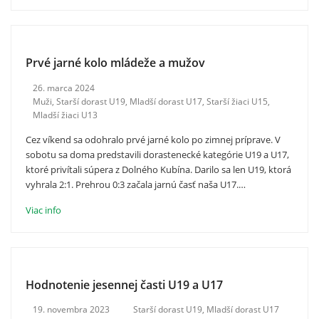
Prvé jarné kolo mládeže a mužov
26. marca 2024
Muži
,
Starší dorast U19
,
Mladší dorast U17
,
Starší žiaci U15
,
Mladší žiaci U13
Cez víkend sa odohralo prvé jarné kolo po zimnej príprave. V
sobotu sa doma predstavili dorastenecké kategórie U19 a U17,
ktoré privítali súpera z Dolného Kubína. Darilo sa len U19, ktorá
vyhrala 2:1. Prehrou 0:3 začala jarnú časť naša U17.…
Viac info
Hodnotenie jesennej časti U19 a U17
19. novembra 2023
Starší dorast U19
,
Mladší dorast U17