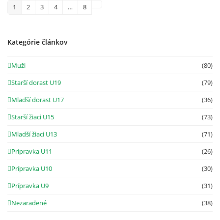
Ďalšia
1
2
3
4
…
8
Strana
Strana
Strana
Strana
Strana
Kategórie článkov
Muži
(80)
Starší dorast U19
(79)
Mladší dorast U17
(36)
Starší žiaci U15
(73)
Mladší žiaci U13
(71)
Prípravka U11
(26)
Prípravka U10
(30)
Prípravka U9
(31)
Nezaradené
(38)