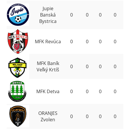
Jupie
9
Banská
0
0
0
0
Bystrica
10
MFK Revúca
0
0
0
0
MFK Baník
11
0
0
0
0
Veľký Krtíš
12
MFK Detva
0
0
0
0
ORANJES
13
0
0
0
0
Zvolen