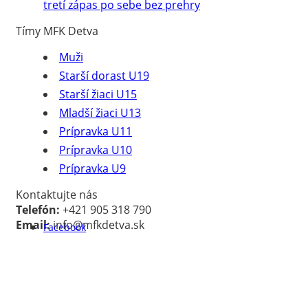
tretí zápas po sebe bez prehry
Tímy MFK Detva
Muži
Starší dorast U19
Starší žiaci U15
Mladší žiaci U13
Prípravka U11
Prípravka U10
Prípravka U9
Kontaktujte nás
Telefón:
+421 905 318 790
Email:
info@mfkdetva.sk
Facebook