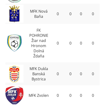
MFK Nová
5
0
0
0
0
Baňa
FK
POHRONIE
Žiar nad
6
0
0
0
0
Hronom
Dolná
Ždaňa
MFK Dukla
7
Banská
0
0
0
0
Bystrica
8
MFK Zvolen
0
0
0
0