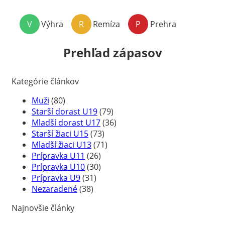
V
Výhra
R
Remíza
P
Prehra
Prehľad zápasov
Kategórie článkov
Muži
(80)
Starší dorast U19
(79)
Mladší dorast U17
(36)
Starší žiaci U15
(73)
Mladší žiaci U13
(71)
Prípravka U11
(26)
Prípravka U10
(30)
Prípravka U9
(31)
Nezaradené
(38)
Najnovšie články