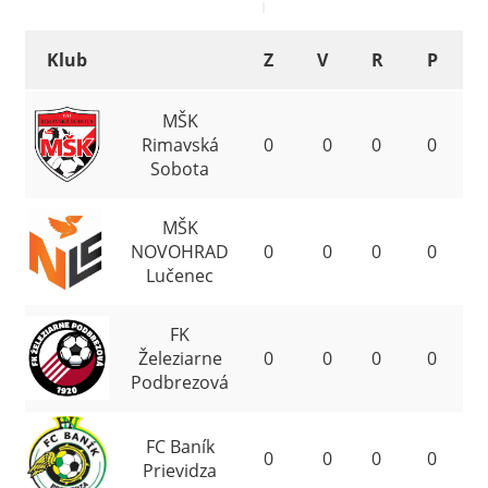
Klub
Z
V
R
P
MŠK
1
Rimavská
0
0
0
0
Sobota
MŠK
2
NOVOHRAD
0
0
0
0
Lučenec
FK
3
Železiarne
0
0
0
0
Podbrezová
FC Baník
4
0
0
0
0
Prievidza