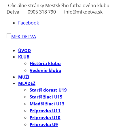
Oficiálne stránky Mestského futbalového klubu
Detva
0905 318 790
info@mfkdetva.sk
Facebook
ÚVOD
KLUB
História klubu
Vedenie klubu
MUŽI
MLÁDEŽ
Starší dorast U19
Starší žiaci U15
Mladší žiaci U13
Prípravka U11
Prípravka U10
Prípravka U9