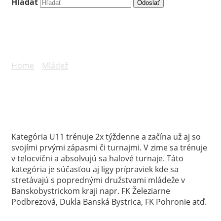
Hľadať
Odoslať
Prípravka U11
Home
»
Mládež
»
Prípravka U11
Kategória U11 trénuje 2x týždenne a začína už aj so
svojími prvými zápasmi či turnajmi. V zime sa trénuje
v telocvični a absolvujú sa halové turnaje. Táto
kategória je súčasťou aj ligy prípraviek kde sa
stretávajú s poprednými družstvami mládeže v
Banskobystrickom kraji napr. FK Železiarne
Podbrezová, Dukla Banská Bystrica, FK Pohronie atď.