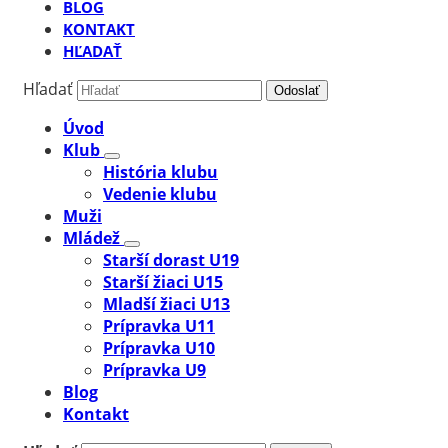
BLOG
KONTAKT
HĽADAŤ
Hľadať
Odoslať
Úvod
Klub
História klubu
Vedenie klubu
Muži
Mládež
Starší dorast U19
Starší žiaci U15
Mladší žiaci U13
Prípravka U11
Prípravka U10
Prípravka U9
Blog
Kontakt