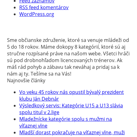
Feed záznamov
RSS feed komentárov
WordPress.org
Sme občianske združenie, ktoré sa venuje mládeži od
5 do 18 rokov. Máme dokopy 8 kategórií, ktoré sú aj
stručne rozpísané práve na našom webe. Všetci hráči
sú pod drobnohľadom licencovaných trénerov. Ak
máš rád pohyb a zábavu tak neváhaj a pridaj sa k
nám aj ty. Tešíme sa na Vás!
Najnovšie články
Vo veku 45 rokov nás opustil bývalý prezident
klubu Ján Debnár
Výsledkový servis: Kategórie U15 a U13 slávia
spolu titul v 2.lige
Mladežnícke kategórie spolu s mužmi na
víťaznej vlne
Mladší dorast pokračuje na víťaznej vlne, muži