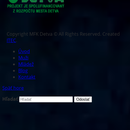
Copyright MFK Detva © All Rights Reserved. Created
ITEC
.
Úvod
Muži
Mládež
Blog
Kontakt
Späť hore
Hľadať
Odoslať