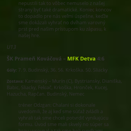
nepustili tak to vôbec nemuselo z našej
strany byť také dramatické. Koniec koncov
to dopadlo pre nás veľmi úspešne, keďže
sme dokázali vyhrať no dvíham varovný
prst pred našim prístupom ku zápasu, k
našej hre.
U13
ŠK Prameň Kováčová –
MFK Detva
4:6
7. 9. Budinský, 36. 56. Krkoška. 50. Sliacky
Góly:
Kamenský – Murín (C), Bystriansky, Dianiška,
Zostava:
Babic, Sliacky, Fekiač, Krkoška, Hronček, Kucej,
Hazucha, Rapčan. Budinský, Nemec
tréner Odzgan: Chalani si dokonale
uvedomili, že aj keď sme súťaž zvládli a
vyhrali tak sme chceli potvrdiť vynikajúcu
formu. Úvod sme mali skvelý no súper sa
hrou vyrovnal a tak sme boli svedkami