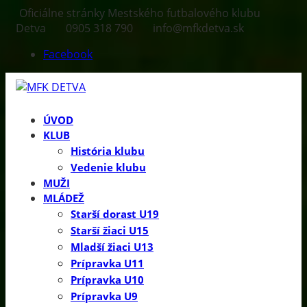
Oficiálne stránky Mestského futbalového klubu
Detva
0905 318 790
info@mfkdetva.sk
Facebook
ÚVOD
KLUB
História klubu
Vedenie klubu
MUŽI
MLÁDEŽ
Starší dorast U19
Starší žiaci U15
Mladší žiaci U13
Prípravka U11
Prípravka U10
Prípravka U9