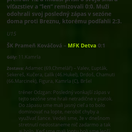
víťazst
iev a “len“ remizovali 0:0. Muži
odohrali svoj posledný zápas v sezóne
doma proti Breznu, ktorému podľahli 2:3.
U15
ŠK Prameň Kováčová –
MFK Detva
0:1
11.Kamrla
Góly:
Adamec (69.Chmelář) – Valev, Ľupták,
Zostava:
Sekereš, Kučera, Ľalík (46.Hukel), Drdoš, Chamuti
(66.Marcinek), Figura, Kamrla (C), Bršel
tréner Odzgan: Posledný vonkajší zápas v
tejto sezóne sme hrali netradične v piatok.
Do zápasu sme mali jasný cieľ a to bolo
dominovať na lopte, nerobiť chyby a
využívať šance. Vedeli sme, že v dnešnom
stretnutí nedostaneme nič zadarmo a tak
aj bolo. Keď sme mali loptu boli sme lepší