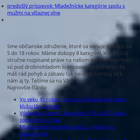
predošlý príspevok:
Mladežnícke kategórie spolu s
mužmi na víťaznej vlne
Sme občianske združenie, ktoré sa venuje mládeži od
5 do 18 rokov. Máme dokopy 8 kategórií, ktoré sú aj
stručne rozpísané práve na našom webe. Všetci hráči
sú pod drobnohľadom licencovaných trénerov. Ak
máš rád pohyb a zábavu tak neváhaj a pridaj sa k
nám aj ty. Tešíme sa na Vás!
Najnovšie články
Vo veku 45 rokov nás opustil bývalý prezident
klubu Ján Debnár
Výsledkový servis: Kategórie U15 a U13 slávia
spolu titul v 2.lige
Mladežnícke kategórie spolu s mužmi na
víťaznej vlne