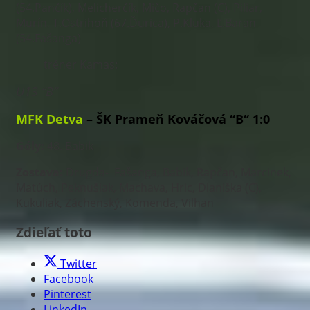
(54.Pančík), Melicherčík, Mičo, Rapčan (C), Piliar,
Murín, T.Ostrihoň (67.Ďurica), P.Kluka, Ľ.Baran
(54.Fašanga)
tréner Kamas:
U13 “B“
MFK Detva
– ŠK Prameň Kováčová “B“ 1:0
Góly:
48. Babik
Zostava:
Drugda- Fašanga, Babik, Rapčan, Marcinek,
Matúch, Peknušiak, Machava, Hric, Dianiška (C),
Kukuliak, Záchenský, Komenda, Vilhan
Zdieľať toto
Twitter
Facebook
Pinterest
LinkedIn