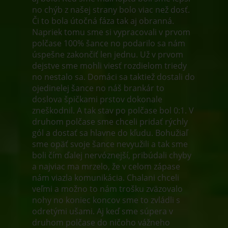
no chýb z našej strany bolo viac než dosť.
Či to bola útočná fáza tak aj obranná.
Napriek tomu sme si vypracovali v prvom
polčase 100% šance no podarilo sa nám
úspešne zakončiť len jednu. Už v prvom
dejstve sme mohli viesť rozdielom triedy
no nestalo sa. Domáci sa taktiež dostali do
ojedinelej šance no náš brankár to
doslova špičkami prstov dokonale
zneškodnil. A tak stav po polčase bol 0:1. V
druhom polčase sme chceli pridať rýchly
gól a dostať sa hlavne do kľudu. Bohužiaľ
sme opäť svoje šance nevyužili a tak sme
boli čím ďalej nervóznejší, pribúdali chyby
a najviac ma mrzelo, že v celom zápase
nám viazla komunikácia. Chalani chceli
veľmi a možno to nám trošku zväzovalo
nohy no koniec koncov sme to zvládli s
odretými ušami. Aj keď sme súpera v
druhom polčase do ničoho vážneho