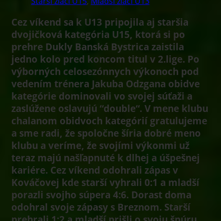
Starší žiaci U15
,
Mladší žiaci U13
Cez víkend sa k U13 pripojila aj staršia
dvojičková kategória U15, ktorá si po
prehre Dukly Banská Bystrica zaistila
jedno kolo pred koncom titul v 2.lige. Po
výborných celosezónnych výkonoch pod
vedením trénera Jakuba Odzgana obidve
kategórie dominovali vo svojej súťaži a
zaslúžene oslavujú “double“. V mene klubu
chalanom obidvoch kategórií gratulujeme
a sme radi, že spoločne šíria dobré meno
klubu a veríme, že svojími výkonmi už
teraz majú našľapnuté k dlhej a úšpešnej
kariére. Cez víkend odohrali zápas v
Kováčovej kde starší vyhrali 0:1 a mladší
porazli svojho súpera 4:6. Dorast doma
odohral svoje zápasy s Breznom. Starší
prehrali 1:2 a mladší prišli o svoju šnúru