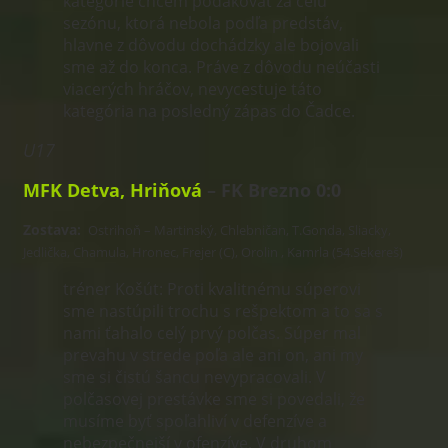
kategórie chcem poďakovať za celú
sezónu, ktorá nebola podľa predstáv,
hlavne z dôvodu dochádzky ale bojovali
sme až do konca. Práve z dôvodu neúčasti
viacerých hráčov, nevycestuje táto
kategória na posledný zápas do Čadce.
U17
MFK Detva, Hriňová
– FK Brezno 0:0
Zostava:
Ostrihoň – Martinský, Chlebničan, T.Gonda, Sliacky,
Jedlička, Chamula, Hronec, Frejer (C), Orolin , Kamrla (54.Sekereš)
tréner Košút: Proti kvalitnému súperovi
sme nastúpili trochu s rešpektom a to sa s
nami ťahalo celý prvý polčas. Súper mal
prevahu v strede poľa ale ani on, ani my
sme si čistú šancu nevypracovali. V
polčasovej prestávke sme si povedali, že
musíme byť spoľahliví v defenzíve a
nebezpečnejší v ofenzíve. V druhom