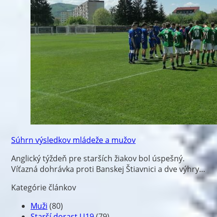
Súhrn výsledkov mládeže a mužov
Anglický týždeň pre starších žiakov bol úspešný.
Víťazná dohrávka proti Banskej Štiavnici a dve výhry…
Kategórie článkov
Muži
(80)
Starší dorast U19
(79)