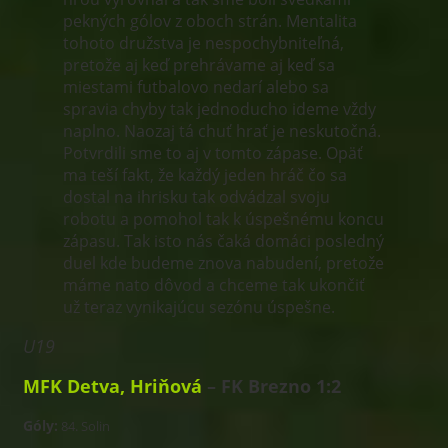
pekných gólov z oboch strán. Mentalita
tohoto družstva je nespochybniteľná,
pretože aj keď prehrávame aj keď sa
miestami futbalovo nedarí alebo sa
spravia chyby tak jednoducho ideme vždy
naplno. Naozaj tá chuť hrať je neskutočná.
Potvrdili sme to aj v tomto zápase. Opäť
ma teší fakt, že každý jeden hráč čo sa
dostal na ihrisku tak odvádzal svoju
robotu a pomohol tak k úspešnému koncu
zápasu. Tak isto nás čaká domáci posledný
duel kde budeme znova nabudení, pretože
máme nato dôvod a chceme tak ukončiť
už teraz vynikajúcu sezónu úspešne.
U19
MFK Detva, Hriňová
– FK Brezno 1:2
Góly:
84. Solin