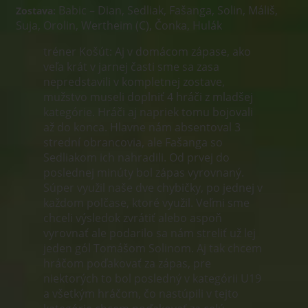
Babic – Dian, Sedliak, Fašanga, Solin, Máliš,
Zostava:
Suja, Orolin, Wertheim (C), Čonka, Hulák
tréner Košút: Aj v domácom zápase, ako
veľa krát v jarnej časti sme sa zasa
nepredstavili v kompletnej zostave,
mužstvo museli doplniť 4 hráči z mladšej
kategórie. Hráči aj napriek tomu bojovali
až do konca. Hlavne nám absentoval 3
strední obrancovia, ale Fašanga so
Sedliakom ich nahradili. Od prvej do
poslednej minúty bol zápas vyrovnaný.
Súper využil naše dve chybičky, po jednej v
každom polčase, ktoré využil. Veľmi sme
chceli výsledok zvrátiť alebo aspoň
vyrovnať ale podarilo sa nám streliť už lej
jeden gól Tomášom Solinom. Aj tak chcem
hráčom poďakovať za zápas, pre
niektorých to bol posledný v kategórii U19
a všetkým hráčom, čo nastúpili v tejto