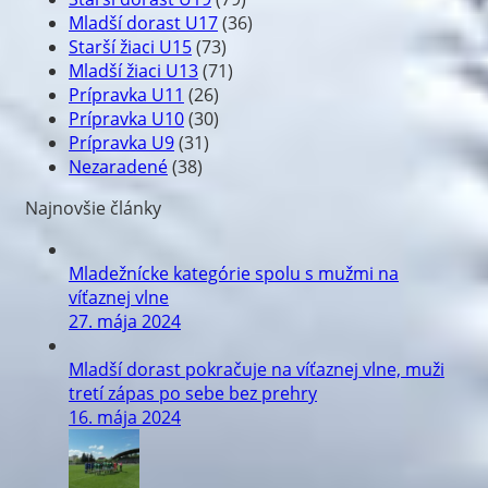
Mladší dorast U17
(36)
Starší žiaci U15
(73)
Mladší žiaci U13
(71)
Prípravka U11
(26)
Prípravka U10
(30)
Prípravka U9
(31)
Nezaradené
(38)
Najnovšie články
Mladežnícke kategórie spolu s mužmi na
víťaznej vlne
27. mája 2024
Mladší dorast pokračuje na víťaznej vlne, muži
tretí zápas po sebe bez prehry
16. mája 2024