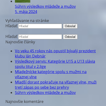
Súhrn výsledkov mládeže a mužov
5. mája 2024
Vyhľadávanie na stránke
Hľadať
Odoslať
Hľadať
Odoslať
Najnovšie články
Vo veku 45 rokov nás opustil bývalý prezident
klubu Ján Debnár
Výsledkový servis: Kategórie U15 a U13 slávia
spolu titul v 2.lige
Mladežnícke kategórie spolu s mužmi na
víťaznej vlne
Mladší dorast pokračuje na víťaznej vlne, muži
tretí zápas po sebe bez prehry
Súhrn výsledkov mládeže a mužov
Najnovšie komentáre