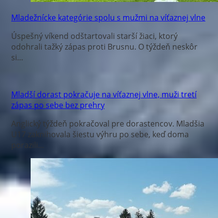
Mladežnícke kategórie spolu s mužmi na víťaznej vlne
Úspešný víkend odštartovali starší žiaci, ktorý
odohrali tažký zápas proti Brusnu. O týždeň neskôr
si…
Mladší dorast pokračuje na víťaznej vlne, muži tretí
zápas po sebe bez prehry
Anglický týždeň pokračoval pre dorastencov. Mladšia
U17 zaknihovala šiestu výhru po sebe, keď doma
porazili…