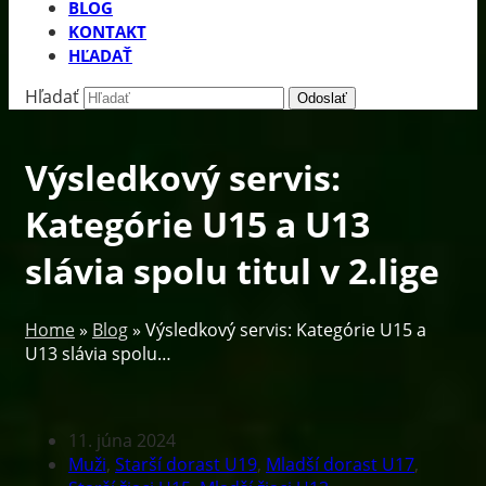
BLOG
KONTAKT
HĽADAŤ
Hľadať
Odoslať
Výsledkový servis:
Kategórie U15 a U13
slávia spolu titul v 2.lige
Home
»
Blog
»
Výsledkový servis: Kategórie U15 a
U13 slávia spolu…
11. júna 2024
Muži
,
Starší dorast U19
,
Mladší dorast U17
,