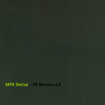
polčase sme to od začiatku aj začali plniť,
prebrali sme iniciatívu a obraz hry sa z
našej strany pozitívne zmenil. Súper si
vypracoval jednu šancu avšak náš Dávid
Jedlička mal dve minúty pred koncom
100% šancu, ktorú mu ale súperov
brankár chytil. Preto v kvalitnom zápase,
kedy kvalitou by sa vyrovnal vyššej súťaži,
sa zrodila zaslúžená remíza. Veľké
pozitívum je neinkasovaný gól a 10 zápas
bez prehry v rade. Krásnu sériu ideme a
chceme predĺžiť v poslednom zápase v
Čadci.
Muži
MFK Detva
– FK Brezno 2:3
Góly:
22. 37. P.Kluka
D.Ostrihoň – R.Baran (75.Košút), Chabada
Zostava: