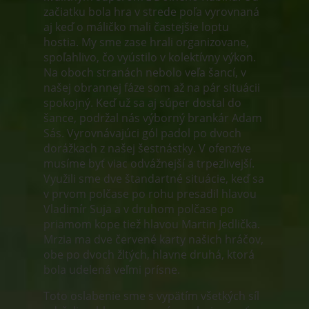
začiatku bola hra v strede poľa vyrovnaná
aj keď o máličko mali častejšie loptu
hostia. My sme zase hrali organizovane,
spoľahlivo, čo vyústilo v kolektívny výkon.
Na oboch stranách nebolo veľa šancí, v
našej obrannej fáze som až na pár situácii
spokojný. Keď už sa aj súper dostal do
šance, podržal nás výborný brankár Adam
Sás. Vyrovnávajúci gól padol po dvoch
dorážkach z našej šestnástky. V ofenzíve
musíme byť viac odvážnejší a trpezlivejší.
Využili sme dve štandartné situácie, keď sa
v prvom polčase po rohu presadil hlavou
Vladimír Suja a v druhom polčase po
priamom kope tiež hlavou Martin Jedlička.
Mrzia ma dve červené karty našich hráčov,
obe po dvoch žltých, hlavne druhá, ktorá
bola udelená veľmi prísne.
Toto oslabenie sme s vypätím všetkých síl