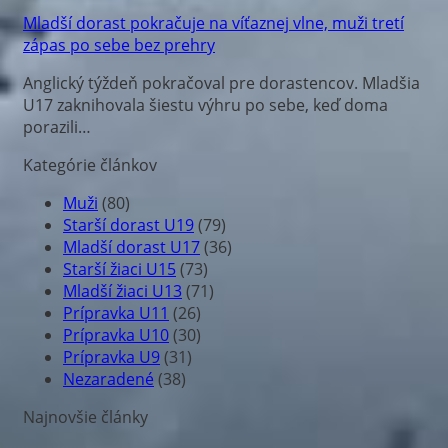
Mladší dorast pokračuje na víťaznej vlne, muži tretí
zápas po sebe bez prehry
Anglický týždeň pokračoval pre dorastencov. Mladšia
U17 zaknihovala šiestu výhru po sebe, keď doma
porazili…
Kategórie článkov
Muži
(80)
Starší dorast U19
(79)
Mladší dorast U17
(36)
Starší žiaci U15
(73)
Mladší žiaci U13
(71)
Prípravka U11
(26)
Prípravka U10
(30)
Prípravka U9
(31)
Nezaradené
(38)
Najnovšie články