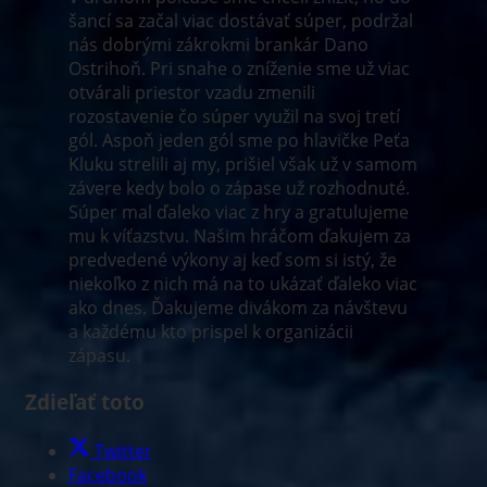
šancí sa začal viac dostávať súper, podržal
nás dobrými zákrokmi brankár Dano
Ostrihoň. Pri snahe o zníženie sme už viac
otvárali priestor vzadu zmenili
rozostavenie čo súper využil na svoj tretí
gól. Aspoň jeden gól sme po hlavičke Peťa
Kluku strelili aj my, prišiel však už v samom
závere kedy bolo o zápase už rozhodnuté.
Súper mal ďaleko viac z hry a gratulujeme
mu k víťazstvu. Našim hráčom ďakujem za
predvedené výkony aj keď som si istý, že
niekoľko z nich má na to ukázať ďaleko viac
ako dnes. Ďakujeme divákom za návštevu
a každému kto prispel k organizácii
zápasu.
Zdieľať toto
Twitter
Facebook