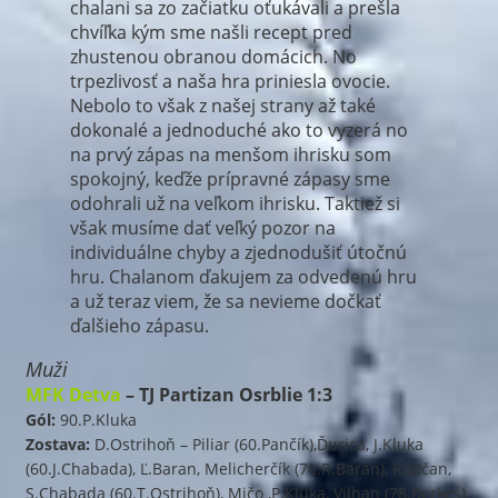
chalani sa zo začiatku oťukávali a prešla
chvíľka kým sme našli recept pred
zhustenou obranou domácich. No
trpezlivosť a naša hra priniesla ovocie.
Nebolo to však z našej strany až také
dokonalé a jednoduché ako to vyzerá no
na prvý zápas na menšom ihrisku som
spokojný, keďže prípravné zápasy sme
odohrali už na veľkom ihrisku. Taktiež si
však musíme dať veľký pozor na
individuálne chyby a zjednodušiť útočnú
hru. Chalanom ďakujem za odvedenú hru
a už teraz viem, že sa nevieme dočkať
ďalšieho zápasu.
Muži
MFK Detva
– TJ Partizan Osrblie 1:3
Gól:
90.P.Kluka
Zostava:
D.Ostrihoň – Piliar (60.Pančík),Ďurica, J.Kluka
(60.J.Chabada), Ľ.Baran, Melicherčík (70.R.Baran), Rapčan,
S.Chabada (60.T.Ostrihoň), Mičo ,P.Kluka, Vilhan (78.Berkeš)