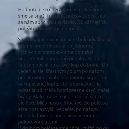
Hodnotenie trénera Kamasa: Od úvodu
sme sa snažili ubrániť hráčov súpera, čo
sa nám spočiatku aj darilo. Do vážnejších
príležitostí sme hostí nepúšťali.
S pribúdajúcim časom sme boli odvážnejší
aj smerom dopredu a po jednom z
rýchlych protiútokov sme bohužiaľ
nepremenili nariadenú penaltu. Rado
Rapčan poslal pokutový kop do brvna. Do
vedenia išiel šťastným gólom po našom
penaltovom zavahaní o minútu súper po
nakopávanej lopte, ktorá sa nešťastne
odrazila od hráča hostí presne k tyči našej
brány. Mali sme ešte jednu veľkú šancu,
ale Peťo Mičo nastrelil iba tyč. Do polčasu
ešte hostia zvýšili vedenie, po našom
nedôslednom branení vo vlastnom
pokutovom území.
V druhom polčase sme chceli znížiť, no do