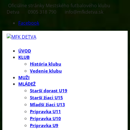
Oficiálne stránky Mestského futbalového klubu
Detva
0905 318 790
info@mfkdetva.sk
Facebook
ÚVOD
KLUB
História klubu
Vedenie klubu
MUŽI
MLÁDEŽ
Starší dorast U19
Starší žiaci U15
Mladší žiaci U13
Prípravka U11
Prípravka U10
Prípravka U9