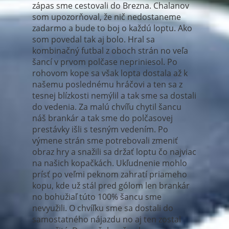
zápas sme cestovali do Brezna. Chalanov
som upozorňoval, že nič nedostaneme
zadarmo a bude to boj o každú loptu. Ako
som povedal tak aj bolo. Hral sa
kombinačný futbal z oboch strán no veľa
šancí v prvom polčase nepriniesol. Po
rohovom kope sa však lopta dostala až k
našemu poslednému hráčovi a ten sa z
tesnej blízkosti nemýlil a tak sme sa dostali
do vedenia. Za malú chvíľu chytil šancu
náš brankár a tak sme do polčasovej
prestávky išli s tesným vedením. Po
výmene strán sme potrebovali zmeniť
obraz hry a snažili sa držať loptu čo najviac
na našich kopačkách. Ukľudnenie mohlo
prísť po veľmi peknom zahratí priameho
kopu, kde už stál pred gólom len brankár
no bohužiaľ túto 100% šancu sme
nevyužili. O chvíľku sme sa dostali do
samostatného nájazdu no aj ten zostal