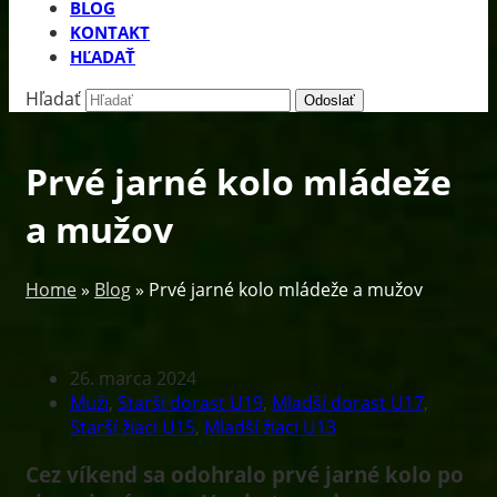
BLOG
KONTAKT
HĽADAŤ
Hľadať
Odoslať
Prvé jarné kolo mládeže
a mužov
Home
»
Blog
»
Prvé jarné kolo mládeže a mužov
26. marca 2024
Muži
,
Starší dorast U19
,
Mladší dorast U17
,
Starší žiaci U15
,
Mladší žiaci U13
Cez víkend sa odohralo prvé jarné kolo po