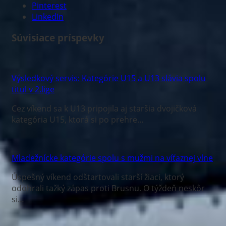
Pinterest
LinkedIn
Súvisiace príspevky
Výsledkový servis: Kategórie U15 a U13 slávia spolu
titul v 2.lige
Cez víkend sa k U13 pripojila aj staršia dvojičková
kategória U15, ktorá si po prehre…
Mladežnícke kategórie spolu s mužmi na víťaznej vlne
Úspešný víkend odštartovali starší žiaci, ktorý
odohrali tažký zápas proti Brusnu. O týždeň neskôr
si…