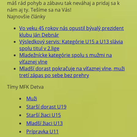
máš rád pohyb a zábavu tak neváhaj a pridaj sa k
nám aj ty. Tešíme sa na Vás!
Najnovšie články
Vo veku 45 rokov nás opustil bývalý prezident
klubu Ján Debnár
Výsledkový servis: Kategórie U15 a U13 slávia
spolu titul v 2.lige
Mladežnícke kategórie spolu s mužmi na
víťaznej vlne
Mladší dorast pokračuje na víťaznej vlne, muži
tretí zápas po sebe bez prehry
Tímy MFK Detva
Muži
Starší dorast U19
Starší žiaci U15
Mladší žiaci U13
Prípravka U11