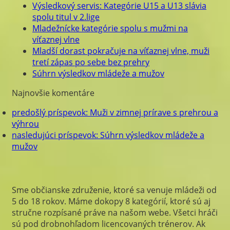
Výsledkový servis: Kategórie U15 a U13 slávia
spolu titul v 2.lige
Mladežnícke kategórie spolu s mužmi na
víťaznej vlne
Mladší dorast pokračuje na víťaznej vlne, muži
tretí zápas po sebe bez prehry
Súhrn výsledkov mládeže a mužov
Najnovšie komentáre
predošlý príspevok:
Muži v zimnej prírave s prehrou a
výhrou
nasledujúci príspevok:
Súhrn výsledkov mládeže a
mužov
Sme občianske združenie, ktoré sa venuje mládeži od
5 do 18 rokov. Máme dokopy 8 kategórií, ktoré sú aj
stručne rozpísané práve na našom webe. Všetci hráči
sú pod drobnohľadom licencovaných trénerov. Ak