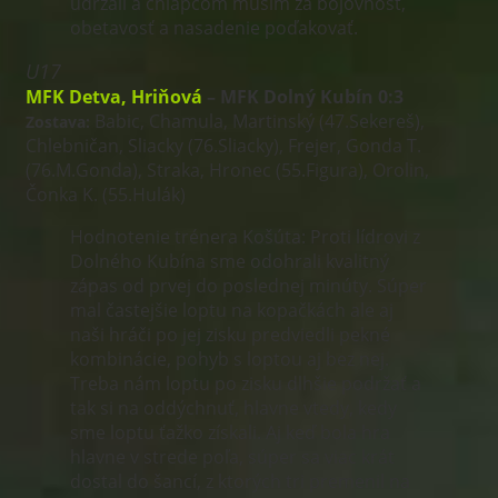
udržali a chlapcom musím za bojovnosť,
obetavosť a nasadenie poďakovať.
U17
MFK Detva, Hriňová
– MFK Dolný Kubín 0:3
Babic, Chamula, Martinský (47.Sekereš),
Zostava:
Chlebničan, Sliacky (76.Sliacky), Frejer, Gonda T.
(76.M.Gonda), Straka, Hronec (55.Figura), Orolin,
Čonka K. (55.Hulák)
Hodnotenie trénera Košúta: Proti lídrovi z
Dolného Kubína sme odohrali kvalitný
zápas od prvej do poslednej minúty. Súper
mal častejšie loptu na kopačkách ale aj
naši hráči po jej zisku predviedli pekné
kombinácie, pohyb s loptou aj bez nej.
Treba nám loptu po zisku dlhšie podržať a
tak si na oddýchnuť, hlavne vtedy, kedy
sme loptu ťažko získali. Aj keď bola hra
hlavne v strede poľa, súper sa viac krát
dostal do šancí, z ktorých tri premenil na