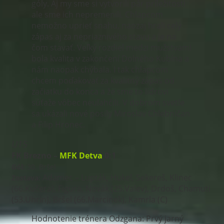
góly. Aj my sme si vytvorili pár príležitosti
ale sme ich nepremenili. Chlapcom
nemožno uprieť snahu, naozaj hrali celý
zápas aj za nepriaznivého stavu a je na
čom stavať. Veľký rozdiel medzi mužstvami
bola kvalita v zakončení Dolného Kubína a
nám naopak chýbala. I tak chlapcom
chcem poďakovať za kvalitný zápas od
začiatku do konca a že sme to lídrovi
súťaže vôbec neuľahčili. V dobrom svetle
sa ukázali nové posily Miroslav Chlebničan
a Filip Hronec.
U15
FK Brezno –
MFK Detva
0:1
Gól:
30. Bršel
Adamec – Lupták, Hukel, Sekereš, Klinec
Zostava:
(66.Kučera), Figura, Novák (25.Valev), Drdoš, Chamuti
(53.Uhrin), Bršel (66.Marcinek), Kamrla (C)
Hodnotenie trénera Odzgana: Prvý jarný