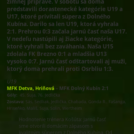
zimnej príprave. V sobotu sa doma
predstavili dorastenecké kategórie U19 a
U17, ktoré privítali súpera z Dolného
Kubína. Darilo sa len U19, ktorá vyhrala
2:1. Prehrou 0:3 začala jarnú časť naša U17.
V nedeľu nastúpili aj žiacke kategórie,
ktoré vyhrali bez zaváhania. Naša U15
zdolala FK Brezno 0:1 a mladšia U13
vysoko 0:7. Jarnú časť odštartovali aj muži,
ktorý doma prehrali proti Osrbliu 1:3.
U19
MFK Detva, Hriňová
– MFK Dolný Kubín 2:1
Góly:
45. Suja, 76. Jedlička
Zostava:
Sás, Sedliak, Jedlička, Chabada, Gonda R., Fašanga,
Hriseňko, Mališ, Suja, Solin, Wertheim
Hodnotenie trénera Košúta: Jarnú časť
sme otvorili domácim zápasom s
kvalitným súperom z Dolného Kubína. Od