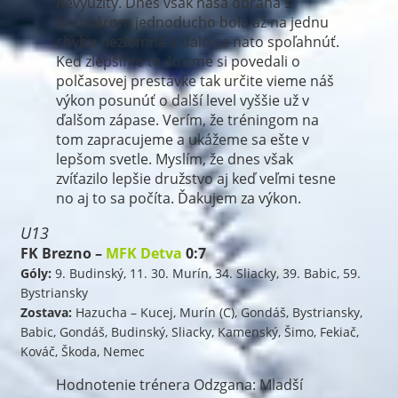
nevyužitý. Dnes však naša obrana s
brankárom jednoducho bola až na jednu
chybu nezlomná a dalo sa nato spoľahnúť.
Keď zlepšíme to čo sme si povedali o
polčasovej prestávke tak určite vieme náš
výkon posunúť o další level vyššie už v
ďalšom zápase. Verím, že tréningom na
tom zapracujeme a ukážeme sa ešte v
lepšom svetle. Myslím, že dnes však
zvíťazilo lepšie družstvo aj keď veľmi tesne
no aj to sa počíta. Ďakujem za výkon.
U13
FK Brezno –
MFK Detva
0:7
Góly:
9. Budinský, 11. 30. Murín, 34. Sliacky, 39. Babic, 59.
Bystriansky
Zostava:
Hazucha – Kucej, Murín (C), Gondáš, Bystriansky,
Babic, Gondáš, Budinský, Sliacky, Kamenský, Šimo, Fekiač,
Kováč, Škoda, Nemec
Hodnotenie trénera Odzgana: Mladší