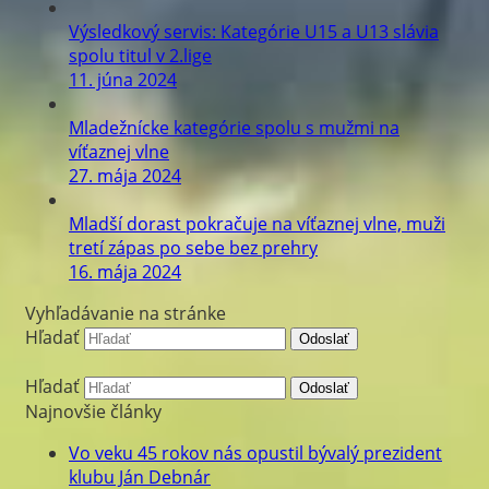
Výsledkový servis: Kategórie U15 a U13 slávia
spolu titul v 2.lige
11. júna 2024
Mladežnícke kategórie spolu s mužmi na
víťaznej vlne
27. mája 2024
Mladší dorast pokračuje na víťaznej vlne, muži
tretí zápas po sebe bez prehry
16. mája 2024
Vyhľadávanie na stránke
Hľadať
Odoslať
Hľadať
Odoslať
Najnovšie články
Vo veku 45 rokov nás opustil bývalý prezident
klubu Ján Debnár