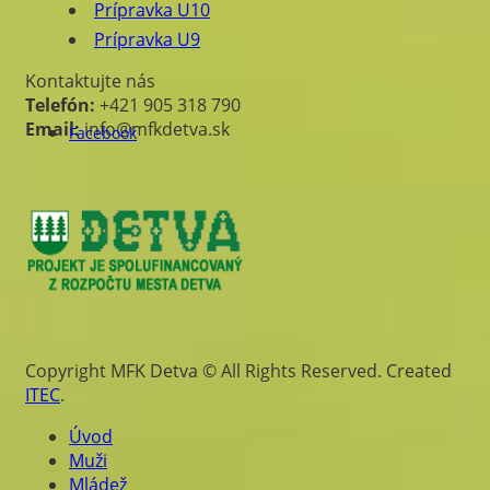
Prípravka U10
Prípravka U9
Kontaktujte nás
Telefón:
+421 905 318 790
Email:
info@mfkdetva.sk
Facebook
Copyright MFK Detva © All Rights Reserved. Created
ITEC
.
Úvod
Muži
Mládež