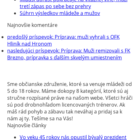
tretí zápas po sebe bez prehry
Súhrn výsledkov mládeže a mužov
Najnovšie komentáre
predošlý príspevok:
Príprava: muži vyhrali s OFK
Hliník nad Hronom
nasledujúci príspevok:
Príprava: Muži remizovali s FK
Brezno, prípravka s ďalším skvelým umiestnením
Sme občianske združenie, ktoré sa venuje mládeži od
5 do 18 rokov. Máme dokopy 8 kategórií, ktoré sú aj
stručne rozpísané práve na našom webe. Všetci hráči
sú pod drobnohľadom licencovaných trénerov. Ak
máš rád pohyb a zábavu tak neváhaj a pridaj sa k
nám aj ty. Tešíme sa na Vás!
Najnovšie články
Vo veku 45 rokov nás opustil bývalý prezident