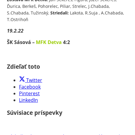
Ďurica, Berkeš, Pohorelec, Piliar, Strelec, J.Chabada,
S.Chabada, Tužinský,
Striedali:
Lakota, R.Suja , A.Chabada,
T.Ostrihoň
19.2.22
ŠK Sásová –
MFK Detva
4:2
Zdieľať toto
Twitter
Facebook
Pinterest
LinkedIn
Súvisiace príspevky