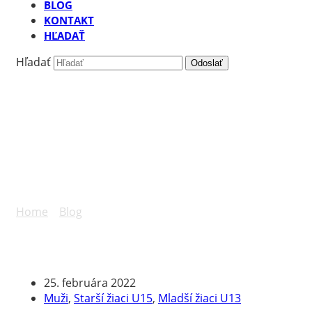
BLOG
KONTAKT
HĽADAŤ
Hľadať
Odoslať
Príprava: Žiaci vo
Zvolene a dve prehry
mužov
Home
»
Blog
»
Príprava: Žiaci vo Zvolene a dve prehry
mužov
25. februára 2022
Muži
,
Starší žiaci U15
,
Mladší žiaci U13