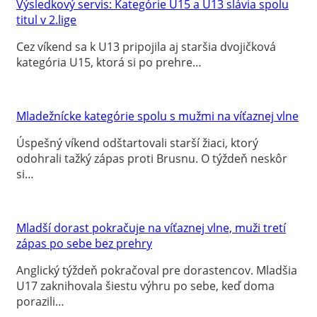
Výsledkový servis: Kategórie U15 a U13 slávia spolu
titul v 2.lige
Cez víkend sa k U13 pripojila aj staršia dvojičková
kategória U15, ktorá si po prehre…
Mladežnícke kategórie spolu s mužmi na víťaznej vlne
Úspešný víkend odštartovali starší žiaci, ktorý
odohrali tažký zápas proti Brusnu. O týždeň neskôr
si…
Mladší dorast pokračuje na víťaznej vlne, muži tretí
zápas po sebe bez prehry
Anglický týždeň pokračoval pre dorastencov. Mladšia
U17 zaknihovala šiestu výhru po sebe, keď doma
porazili…