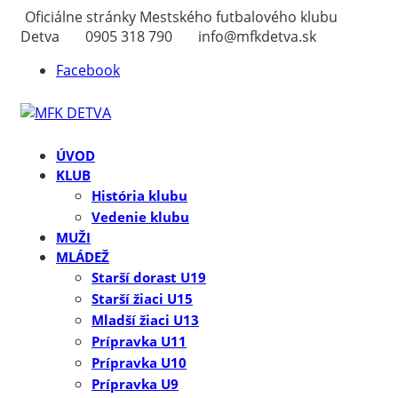
Oficiálne stránky Mestského futbalového klubu
Detva
0905 318 790
info@mfkdetva.sk
Facebook
ÚVOD
KLUB
História klubu
Vedenie klubu
MUŽI
MLÁDEŽ
Starší dorast U19
Starší žiaci U15
Mladší žiaci U13
Prípravka U11
Prípravka U10
Prípravka U9