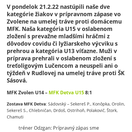
V pondelok 21.2.22 nastúpili naše dve
kategórie žiakov v prípravnom zápase vo
Zvolene na umelej tráve proti domácemu
MFK. Naša kategória U15 v oslabenom
zložení s prevažne mladšími hráčmi z
dôvodov covidu či lyžiarskeho výcviku s
prehrou a kategória U13 víťazne. Muži v
príprava prehrali v oslabenom zložení s
treťoligovým Lučencom a neuspeli ani o
týždeň v Rudlovej na umelej tráve proti ŠK
Sásová.
MFK Zvolen U14 –
MFK Detva
U15
8:1
Zostava MFK Detva
: Sádovský – Sekereš P., Konôpka, Orolin,
Sekereš S., Chlebničan, Drdoš, Ostrihoň, Polakovič, Štork,
Chamuti
tréner Odzgan: Prípravný zápas sme