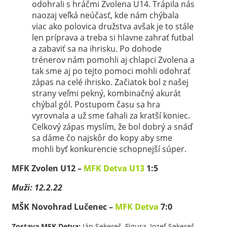
odohrali s hráčmi Zvolena U14. Trápila nás
naozaj veľká neúčasť, kde nám chýbala
viac ako polovica družstva avšak je to stále
len príprava a treba si hlavne zahrať futbal
a zabaviť sa na ihrisku. Po dohode
trénerov nám pomohli aj chlapci Zvolena a
tak sme aj po tejto pomoci mohli odohrať
zápas na celé ihrisko. Začiatok bol z našej
strany veľmi pekný, kombinačný akurát
chýbal gól. Postupom času sa hra
vyrovnala a už sme ťahali za kratší koniec.
Celkový zápas myslím, že bol dobrý a snáď
sa dáme čo najskôr do kopy aby sme
mohli byť konkurencie schopnejší súper.
MFK Zvolen U12 –
MFK Detva U13
1:5
Muži: 12.2.22
MŠK Novohrad Lučenec –
MFK Detva
7:0
Zostava MFK Detva:
Ján Sekereš, Figura, Jozef Sekereš,