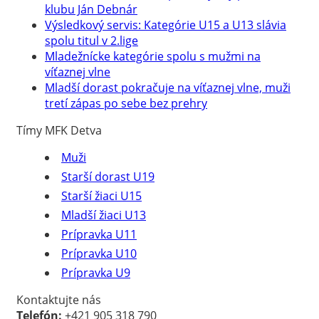
klubu Ján Debnár
Výsledkový servis: Kategórie U15 a U13 slávia
spolu titul v 2.lige
Mladežnícke kategórie spolu s mužmi na
víťaznej vlne
Mladší dorast pokračuje na víťaznej vlne, muži
tretí zápas po sebe bez prehry
Tímy MFK Detva
Muži
Starší dorast U19
Starší žiaci U15
Mladší žiaci U13
Prípravka U11
Prípravka U10
Prípravka U9
Kontaktujte nás
Telefón:
+421 905 318 790