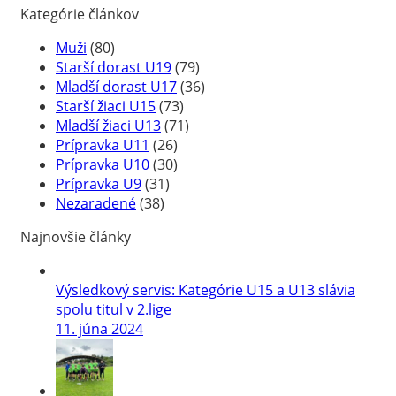
Kategórie článkov
Muži
(80)
Starší dorast U19
(79)
Mladší dorast U17
(36)
Starší žiaci U15
(73)
Mladší žiaci U13
(71)
Prípravka U11
(26)
Prípravka U10
(30)
Prípravka U9
(31)
Nezaradené
(38)
Najnovšie články
Výsledkový servis: Kategórie U15 a U13 slávia
spolu titul v 2.lige
11. júna 2024