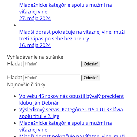
Mladežnícke kategórie spolu s mužmi na
víťaznej vlne
27. mája 2024
Mladší dorast pokračuje na víťaznej vlne, muži
tretí zápas po sebe bez prehry
16. mája 2024
Vyhľadávanie na stránke
Hľadať
Odoslať
Hľadať
Odoslať
Najnovšie články
Vo veku 45 rokov nás opustil bývalý prezident
klubu Ján Debnár
Výsledkový servis: Kategórie U15 a U13 slávia
spolu titul v 2.lige
Mladežnícke kategórie spolu s mužmi na
víťaznej vlne
Mladší dorast pokračuje na víťaznej vlne, muži