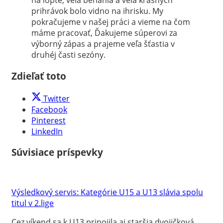
na lopte, veľa behania a veľa krásnych
prihrávok bolo vidno na ihrisku. My
pokračujeme v našej práci a vieme na čom
máme pracovať, Ďakujeme súperovi za
výborný zápas a prajeme veľa šťastia v
druhéj časti sezóny.
Zdieľať toto
Twitter
Facebook
Pinterest
LinkedIn
Súvisiace príspevky
Výsledkový servis: Kategórie U15 a U13 slávia spolu
titul v 2.lige
Cez víkend sa k U13 pripojila aj staršia dvojičková