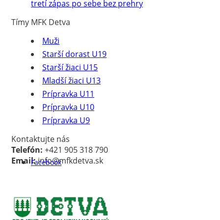
tretí zápas po sebe bez prehry
Tímy MFK Detva
Muži
Starší dorast U19
Starší žiaci U15
Mladší žiaci U13
Prípravka U11
Prípravka U10
Prípravka U9
Kontaktujte nás
Telefón:
+421 905 318 790
Email:
info@mfkdetva.sk
Facebook