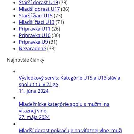
Starší dorast U19
(79)
Mladší dorast U17
(36)
Starší žiaci U15
(73)
Mladší žiaci U13
(71)
Prípravka U11
(26)
Prípravka U10
(30)
Prípravka U9
(31)
Nezaradené
(38)
Najnovšie články
Výsledkový servis: Kategórie U15 a U13 slávia
spolu titul v 2.lige
11. júna 2024
Mladežnícke kategórie spolu s mužmi na
víťaznej vlne
27. mája 2024
Mladší dorast pokračuje na víťaznej vlne, muži