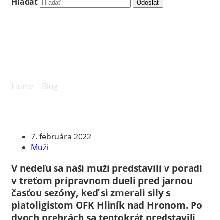
Hľadať
Odoslať
Príprava: muži vyhrali s
OFK Hliník nad Hronom
Home
»
Blog
»
Príprava: muži vyhrali s OFK Hliník nad
Hronom
7. februára 2022
Muži
V nedeľu sa naši muži predstavili v poradí
v treťom prípravnom dueli pred jarnou
časťou sezóny, keď si zmerali sily s
piatoligistom OFK Hliník nad Hronom. Po
dvoch prehrách sa tentokrát predstavili