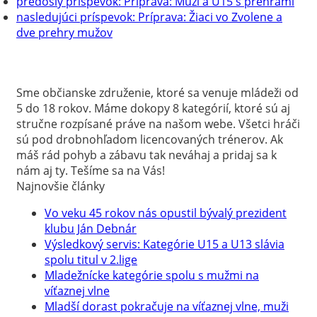
predošlý príspevok:
Príprava: Muži a U15 s prehrami
nasledujúci príspevok:
Príprava: Žiaci vo Zvolene a
dve prehry mužov
Sme občianske združenie, ktoré sa venuje mládeži od
5 do 18 rokov. Máme dokopy 8 kategórií, ktoré sú aj
stručne rozpísané práve na našom webe. Všetci hráči
sú pod drobnohľadom licencovaných trénerov. Ak
máš rád pohyb a zábavu tak neváhaj a pridaj sa k
nám aj ty. Tešíme sa na Vás!
Najnovšie články
Vo veku 45 rokov nás opustil bývalý prezident
klubu Ján Debnár
Výsledkový servis: Kategórie U15 a U13 slávia
spolu titul v 2.lige
Mladežnícke kategórie spolu s mužmi na
víťaznej vlne
Mladší dorast pokračuje na víťaznej vlne, muži