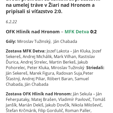
na umelej tráve v Žiari nad Hronom a
pripísali si víťazstvo 2:0.
6.2.22
OFK Hliník nad Hronom
–
MFK Detva
0:2
Góly:
Miroslav
Tužinský, Ján Chabada
Zostava MFK Detva:
Jozef
Lakota – Ján Kluka, Jozef
Sekereš, Andrej Michálik, Mark Vilhan, Rastislav
Ďurica, Andrej Strelec, Martin Berkeš, Jakub
Pohorelec, Peter Kluka, Miroslav Tužinský
Striedali:
Ján Sekereš, Marek Figura, Radovan Suja,Peter
Šťastný, Andrej Piliar, Róbert Baran, Samuel
Chabada, Ján Chabada
Zostava OFK Hliník nad Hronom:
Ján Sekula –
Ján
Feherpataky, Matej Brašen, Vladimír Pavlovič, Tomáš
Janšík, Marián Dekiš, Jakub Dovčík, Nikola Miloševič,
Štefan Krčmárik, Filip Gordulič, Roman Paller,