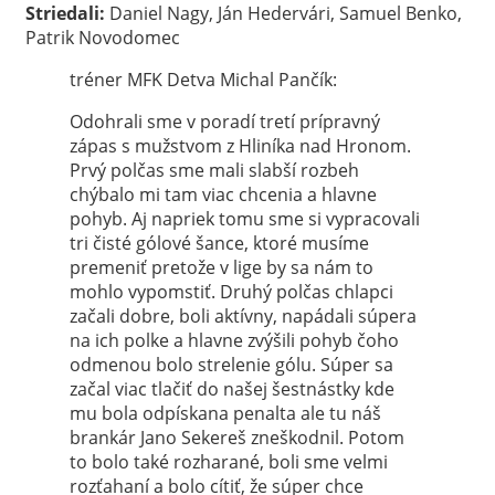
Striedali:
Daniel Nagy, Ján Hedervári, Samuel Benko,
Patrik Novodomec
tréner MFK Detva Michal Pančík:
Odohrali sme v poradí tretí prípravný
zápas s mužstvom z Hliníka nad Hronom.
Prvý polčas sme mali slabší rozbeh
chýbalo mi tam viac chcenia a hlavne
pohyb. Aj napriek tomu sme si vypracovali
tri čisté gólové šance, ktoré musíme
premeniť pretože v lige by sa nám to
mohlo vypomstiť. Druhý polčas chlapci
začali dobre, boli aktívny, napádali súpera
na ich polke a hlavne zvýšili pohyb čoho
odmenou bolo strelenie gólu. Súper sa
začal viac tlačiť do našej šestnástky kde
mu bola odpískana penalta ale tu náš
brankár Jano Sekereš zneškodnil. Potom
to bolo také rozharané, boli sme velmi
rozťahaní a bolo cítiť, že súper chce