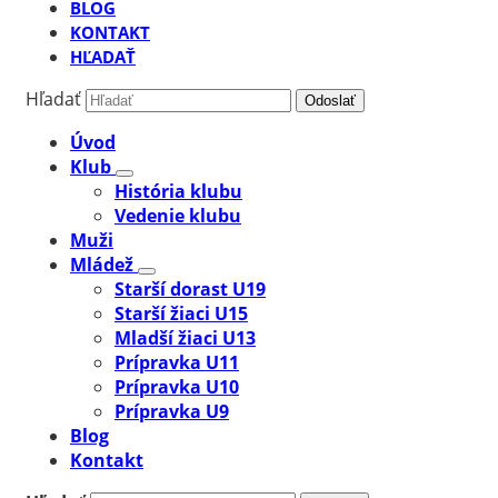
BLOG
KONTAKT
HĽADAŤ
Hľadať
Odoslať
Úvod
Klub
História klubu
Vedenie klubu
Muži
Mládež
Starší dorast U19
Starší žiaci U15
Mladší žiaci U13
Prípravka U11
Prípravka U10
Prípravka U9
Blog
Kontakt