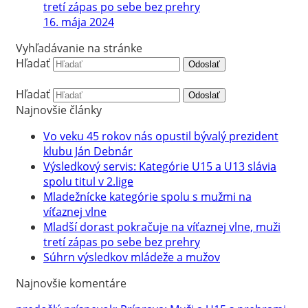
tretí zápas po sebe bez prehry
16. mája 2024
Vyhľadávanie na stránke
Hľadať
Odoslať
Hľadať
Odoslať
Najnovšie články
Vo veku 45 rokov nás opustil bývalý prezident
klubu Ján Debnár
Výsledkový servis: Kategórie U15 a U13 slávia
spolu titul v 2.lige
Mladežnícke kategórie spolu s mužmi na
víťaznej vlne
Mladší dorast pokračuje na víťaznej vlne, muži
tretí zápas po sebe bez prehry
Súhrn výsledkov mládeže a mužov
Najnovšie komentáre