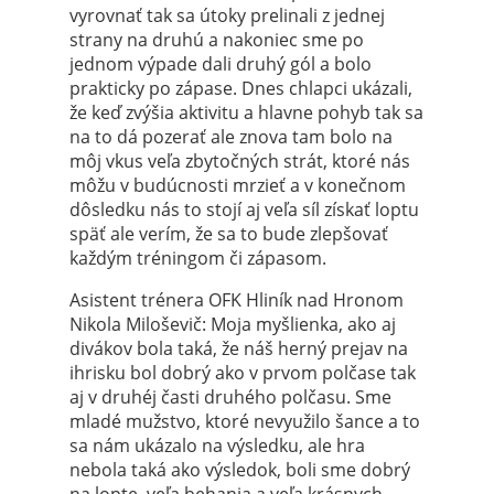
vyrovnať tak sa útoky prelinali z jednej
strany na druhú a nakoniec sme po
jednom výpade dali druhý gól a bolo
prakticky po zápase. Dnes chlapci ukázali,
že keď zvýšia aktivitu a hlavne pohyb tak sa
na to dá pozerať ale znova tam bolo na
môj vkus veľa zbytočných strát, ktoré nás
môžu v budúcnosti mrzieť a v konečnom
dôsledku nás to stojí aj veľa síl získať loptu
späť ale verím, že sa to bude zlepšovať
každým tréningom či zápasom.
Asistent trénera OFK Hliník nad Hronom
Nikola Miloševič: Moja myšlienka, ako aj
divákov bola taká, že náš herný prejav na
ihrisku bol dobrý ako v prvom polčase tak
aj v druhéj časti druhého polčasu. Sme
mladé mužstvo, ktoré nevyužilo šance a to
sa nám ukázalo na výsledku, ale hra
nebola taká ako výsledok, boli sme dobrý