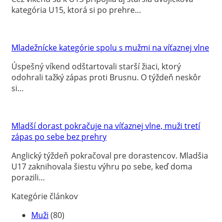
kategória U15, ktorá si po prehre…
Mladežnícke kategórie spolu s mužmi na víťaznej vlne
Úspešný víkend odštartovali starší žiaci, ktorý
odohrali tažký zápas proti Brusnu. O týždeň neskôr
si…
Mladší dorast pokračuje na víťaznej vlne, muži tretí
zápas po sebe bez prehry
Anglický týždeň pokračoval pre dorastencov. Mladšia
U17 zaknihovala šiestu výhru po sebe, keď doma
porazili…
Kategórie článkov
Muži
(80)