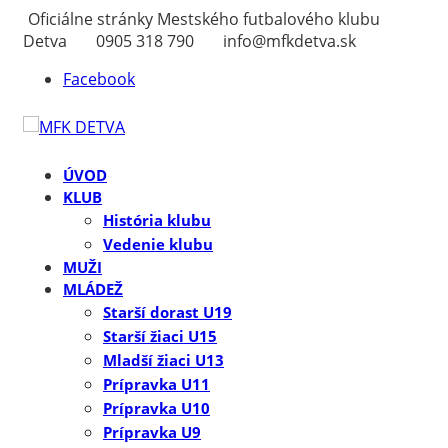
Oficiálne stránky Mestského futbalového klubu
Detva
0905 318 790
info@mfkdetva.sk
Facebook
ÚVOD
KLUB
História klubu
Vedenie klubu
MUŽI
MLÁDEŽ
Starší dorast U19
Starší žiaci U15
Mladší žiaci U13
Prípravka U11
Prípravka U10
Prípravka U9