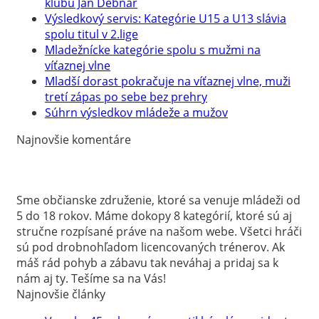
klubu Ján Debnár
Výsledkový servis: Kategórie U15 a U13 slávia
spolu titul v 2.lige
Mladežnícke kategórie spolu s mužmi na
víťaznej vlne
Mladší dorast pokračuje na víťaznej vlne, muži
tretí zápas po sebe bez prehry
Súhrn výsledkov mládeže a mužov
Najnovšie komentáre
Sme občianske združenie, ktoré sa venuje mládeži od
5 do 18 rokov. Máme dokopy 8 kategórií, ktoré sú aj
stručne rozpísané práve na našom webe. Všetci hráči
sú pod drobnohľadom licencovaných trénerov. Ak
máš rád pohyb a zábavu tak neváhaj a pridaj sa k
nám aj ty. Tešíme sa na Vás!
Najnovšie články