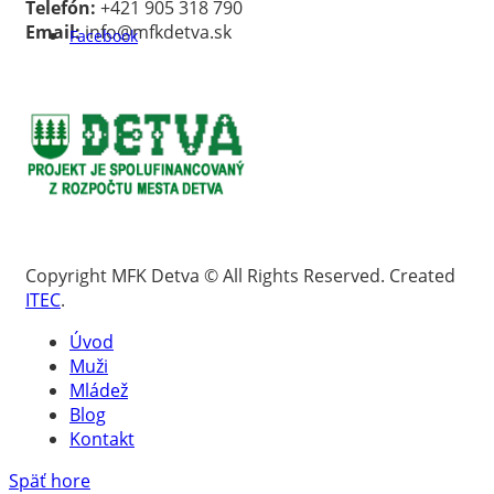
Telefón:
+421 905 318 790
Email:
info@mfkdetva.sk
Facebook
Copyright MFK Detva © All Rights Reserved. Created
ITEC
.
Úvod
Muži
Mládež
Blog
Kontakt
Späť hore