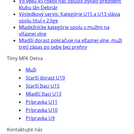
Vo veku 45 rokov nás opustil bývalý prezident
klubu Ján Debnár
Výsledkový servis: Kategórie U15 a U13 slávia
spolu titul v 2.lige
Mladežnícke kategórie spolu s mužmi na
víťaznej vlne
Mladší dorast pokračuje na víťaznej vlne, muži
tretí zápas po sebe bez prehry
Tímy MFK Detva
Muži
Starší dorast U19
Starší žiaci U15
Mladší žiaci U13
Prípravka U11
Prípravka U10
Prípravka U9
Kontaktujte nás