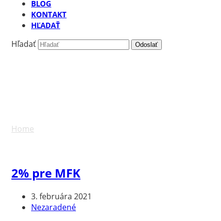
BLOG
KONTAKT
HĽADAŤ
Hľadať
Odoslať
Mesačné archívy:
február 2021
Home
»
Archives for február 2021
2% pre MFK
3. februára 2021
Nezaradené