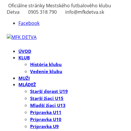
Oficiálne stránky Mestského futbalového klubu
Detva
0905 318 790
info@mfkdetva.sk
Facebook
ÚVOD
KLUB
História klubu
Vedenie klubu
MUŽI
MLÁDEŽ
Starší dorast U19
Starší žiaci U15
Mladší žiaci U13
Prípravka U11
Prípravka U10
Prípravka U9