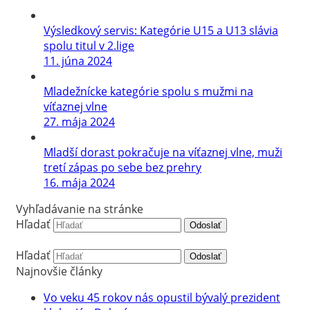
Výsledkový servis: Kategórie U15 a U13 slávia
spolu titul v 2.lige
11. júna 2024
Mladežnícke kategórie spolu s mužmi na
víťaznej vlne
27. mája 2024
Mladší dorast pokračuje na víťaznej vlne, muži
tretí zápas po sebe bez prehry
16. mája 2024
Vyhľadávanie na stránke
Hľadať
Odoslať
Hľadať
Odoslať
Najnovšie články
Vo veku 45 rokov nás opustil bývalý prezident