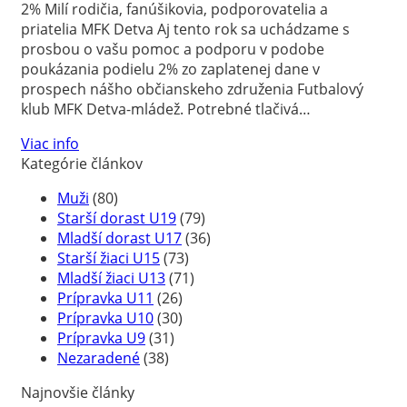
2% Milí rodičia, fanúšikovia, podporovatelia a
priatelia MFK Detva Aj tento rok sa uchádzame s
prosbou o vašu pomoc a podporu v podobe
poukázania podielu 2% zo zaplatenej dane v
prospech nášho občianskeho združenia Futbalový
klub MFK Detva-mládež. Potrebné tlačivá…
Viac info
Kategórie článkov
Muži
(80)
Starší dorast U19
(79)
Mladší dorast U17
(36)
Starší žiaci U15
(73)
Mladší žiaci U13
(71)
Prípravka U11
(26)
Prípravka U10
(30)
Prípravka U9
(31)
Nezaradené
(38)
Najnovšie články