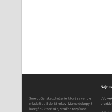
Najnov
Sme občianske združenie, ktoré sa venuje
Vo vek
mládeži od 5 do 18 rokov. Máme dokopy 8
prezide
kategórií, ktoré sú aj stručne rozpísané