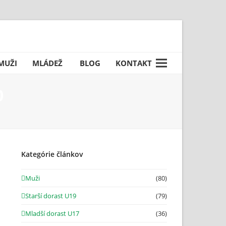
Facebook
MUŽI
MLÁDEŽ
BLOG
KONTAKT
0
Kategórie článkov
Muži
(80)
Starší dorast U19
(79)
Mladší dorast U17
(36)