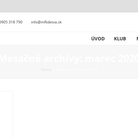
0905 318 790
info@mfkdetva.sk
ÚVOD
KLUB
Mesačné archívy: marec 202
Home
»
Archives for marec 2020