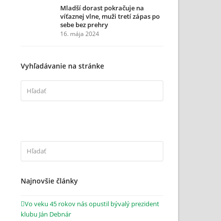
Mladší dorast pokračuje na
víťaznej vlne, muži tretí zápas po
sebe bez prehry
16. mája 2024
Vyhľadávanie na stránke
Hľadať
Odoslať
Hľadať
Odoslať
Najnovšie články
Vo veku 45 rokov nás opustil bývalý prezident
klubu Ján Debnár