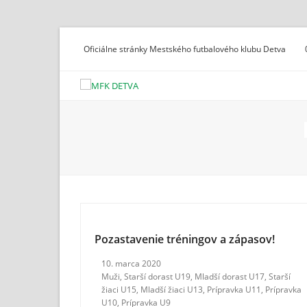
Oficiálne stránky Mestského futbalového klubu Detva
Pozastavenie tréningov a zápasov!
10. marca 2020
Muži
,
Starší dorast U19
,
Mladší dorast U17
,
Starší
žiaci U15
,
Mladší žiaci U13
,
Prípravka U11
,
Prípravka
U10
,
Prípravka U9