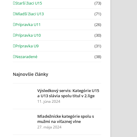
Starší žiaci U15
(73)
Mladší žiaci U13
(71)
Prípravka U11
(26)
Prípravka U10
(30)
Prípravka U9
(31)
Nezaradené
(38)
Najnovšie články
Výsledkový servis: Kategórie U15
a U13 slávia spolu titul v 2.lige
11. júna 2024
Mladežnícke kategórie spolu s
mužmi na víťaznej vlne
27. mája 2024