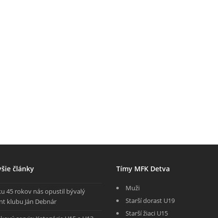
šie články
Tímy MFK Detva
Muži
u 45 rokov nás opustil bývalý
Starší dorast U19
nt klubu Ján Debnár
Starší žiaci U15