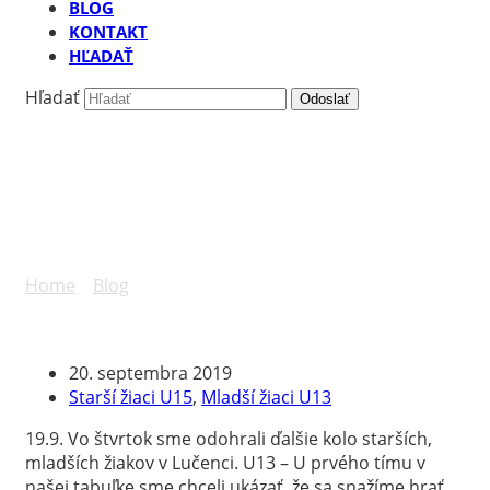
BLOG
KONTAKT
HĽADAŤ
Hľadať
Odoslať
Lučenec – MFK Detva
(U15,U13)
Home
»
Blog
»
Lučenec – MFK Detva (U15,U13)
20. septembra 2019
Starší žiaci U15
,
Mladší žiaci U13
19.9. Vo štvrtok sme odohrali ďalšie kolo starších,
mladších žiakov v Lučenci. U13 – U prvého tímu v
našej tabuľke sme chceli ukázať, že sa snažíme hrať