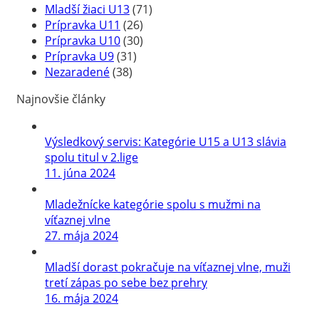
Mladší žiaci U13
(71)
Prípravka U11
(26)
Prípravka U10
(30)
Prípravka U9
(31)
Nezaradené
(38)
Najnovšie články
Výsledkový servis: Kategórie U15 a U13 slávia
spolu titul v 2.lige
11. júna 2024
Mladežnícke kategórie spolu s mužmi na
víťaznej vlne
27. mája 2024
Mladší dorast pokračuje na víťaznej vlne, muži
tretí zápas po sebe bez prehry
16. mája 2024