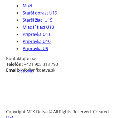
Muži
Starší dorast U19
Starší žiaci U15
Mladší žiaci U13
Prípravka U11
Prípravka U10
Prípravka U9
Kontaktujte nás
Telefón:
+421 905 318 790
Email:
info@mfkdetva.sk
Facebook
Copyright MFK Detva © All Rights Reserved. Created
ITEC
.