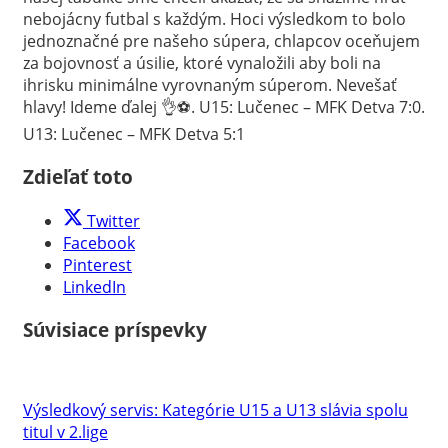
nebojácny futbal s každým. Hoci výsledkom to bolo
jednoznačné pre našeho súpera, chlapcov oceňujem
za bojovnosť a úsilie, ktoré vynaložili aby boli na
ihrisku minimálne vyrovnaným súperom. Nevešať
hlavy! Ideme ďalej
👌
⚽️
. U15: Lučenec – MFK Detva 7:0.
U13: Lučenec – MFK Detva 5:1
Zdieľať toto
Twitter
Facebook
Pinterest
LinkedIn
Súvisiace príspevky
Výsledkový servis: Kategórie U15 a U13 slávia spolu
titul v 2.lige