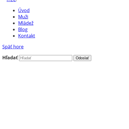
Úvod
Muži
Mládež
Blog
Kontakt
Späť hore
Hľadať
Odoslať