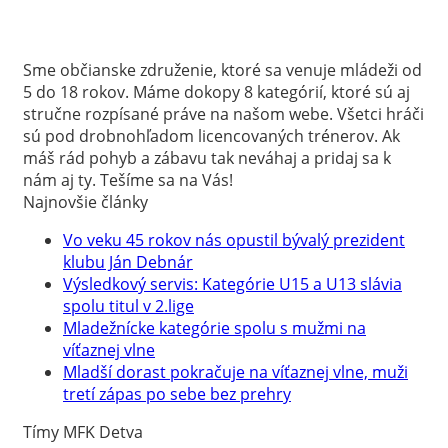
Sme občianske združenie, ktoré sa venuje mládeži od
5 do 18 rokov. Máme dokopy 8 kategórií, ktoré sú aj
stručne rozpísané práve na našom webe. Všetci hráči
sú pod drobnohľadom licencovaných trénerov. Ak
máš rád pohyb a zábavu tak neváhaj a pridaj sa k
nám aj ty. Tešíme sa na Vás!
Najnovšie články
Vo veku 45 rokov nás opustil bývalý prezident
klubu Ján Debnár
Výsledkový servis: Kategórie U15 a U13 slávia
spolu titul v 2.lige
Mladežnícke kategórie spolu s mužmi na
víťaznej vlne
Mladší dorast pokračuje na víťaznej vlne, muži
tretí zápas po sebe bez prehry
Tímy MFK Detva