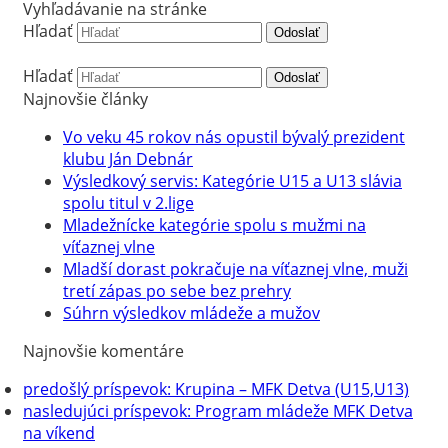
Vyhľadávanie na stránke
Hľadať
Odoslať
Hľadať
Odoslať
Najnovšie články
Vo veku 45 rokov nás opustil bývalý prezident
klubu Ján Debnár
Výsledkový servis: Kategórie U15 a U13 slávia
spolu titul v 2.lige
Mladežnícke kategórie spolu s mužmi na
víťaznej vlne
Mladší dorast pokračuje na víťaznej vlne, muži
tretí zápas po sebe bez prehry
Súhrn výsledkov mládeže a mužov
Najnovšie komentáre
predošlý príspevok:
Krupina – MFK Detva (U15,U13)
nasledujúci príspevok:
Program mládeže MFK Detva
na víkend