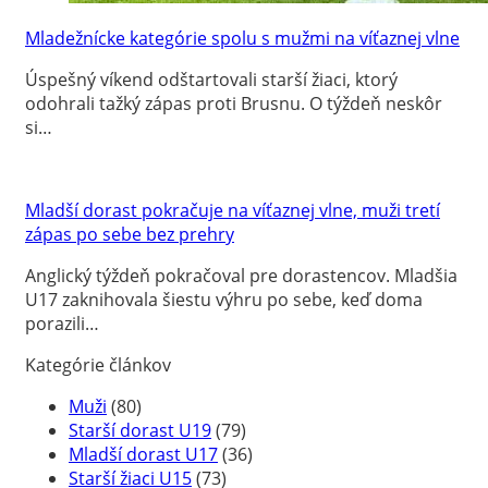
Mladežnícke kategórie spolu s mužmi na víťaznej vlne
Úspešný víkend odštartovali starší žiaci, ktorý
odohrali tažký zápas proti Brusnu. O týždeň neskôr
si…
Mladší dorast pokračuje na víťaznej vlne, muži tretí
zápas po sebe bez prehry
Anglický týždeň pokračoval pre dorastencov. Mladšia
U17 zaknihovala šiestu výhru po sebe, keď doma
porazili…
Kategórie článkov
Muži
(80)
Starší dorast U19
(79)
Mladší dorast U17
(36)
Starší žiaci U15
(73)