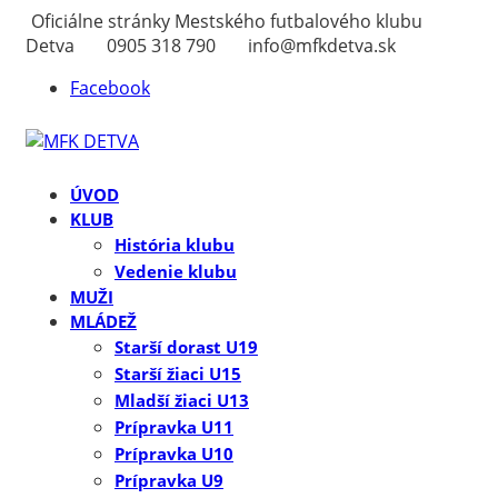
Oficiálne stránky Mestského futbalového klubu
Detva
0905 318 790
info@mfkdetva.sk
Facebook
ÚVOD
KLUB
História klubu
Vedenie klubu
MUŽI
MLÁDEŽ
Starší dorast U19
Starší žiaci U15
Mladší žiaci U13
Prípravka U11
Prípravka U10
Prípravka U9