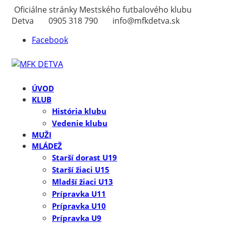
Oficiálne stránky Mestského futbalového klubu
Detva
0905 318 790
info@mfkdetva.sk
Facebook
ÚVOD
KLUB
História klubu
Vedenie klubu
MUŽI
MLÁDEŽ
Starší dorast U19
Starší žiaci U15
Mladší žiaci U13
Prípravka U11
Prípravka U10
Prípravka U9