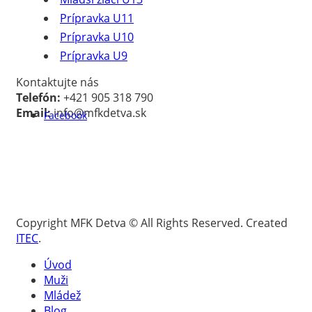
Prípravka U11
Prípravka U10
Prípravka U9
Kontaktujte nás
Telefón:
+421 905 318 790
Email:
info@mfkdetva.sk
Facebook
Copyright MFK Detva © All Rights Reserved. Created
ITEC
.
Úvod
Muži
Mládež
Blog