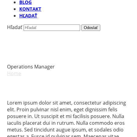
BLOG
KONTAKT
HĽADAŤ
Hľadať
Odoslať
Amelia Adams
Operations Manager
Home
»
Amelia Adams
Lorem ipsum dolor sit amet, consectetur adipiscing
elit. Proin pulvinar nisl enim, eget dignissim felis
posuere in. Ut suscipit et mi facilisis posuere. Nulla
iaculis placerat dui in rutrum. Nulla commodo eros
metus. Sed tincidunt augue ipsum, et sodales odio
egestas a. Fusce id pulvinar sem. Maecenas vitae