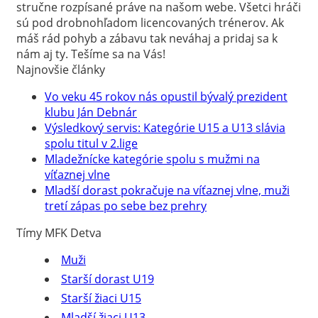
stručne rozpísané práve na našom webe. Všetci hráči
sú pod drobnohľadom licencovaných trénerov. Ak
máš rád pohyb a zábavu tak neváhaj a pridaj sa k
nám aj ty. Tešíme sa na Vás!
Najnovšie články
Vo veku 45 rokov nás opustil bývalý prezident
klubu Ján Debnár
Výsledkový servis: Kategórie U15 a U13 slávia
spolu titul v 2.lige
Mladežnícke kategórie spolu s mužmi na
víťaznej vlne
Mladší dorast pokračuje na víťaznej vlne, muži
tretí zápas po sebe bez prehry
Tímy MFK Detva
Muži
Starší dorast U19
Starší žiaci U15
Mladší žiaci U13