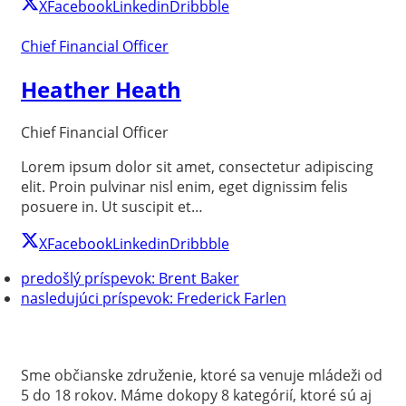
X
Facebook
Linkedin
Dribbble
Chief Financial Officer
Heather Heath
Chief Financial Officer
Lorem ipsum dolor sit amet, consectetur adipiscing
elit. Proin pulvinar nisl enim, eget dignissim felis
posuere in. Ut suscipit et…
X
Facebook
Linkedin
Dribbble
predošlý príspevok:
Brent Baker
nasledujúci príspevok:
Frederick Farlen
Sme občianske združenie, ktoré sa venuje mládeži od
5 do 18 rokov. Máme dokopy 8 kategórií, ktoré sú aj